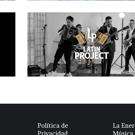
Latin Project
Cantante
,
Guitarrista
,
Pop
,
Reggaeton
,
Roc
español
,
Vallenato
Política de
La Ener
Privacidad
Música