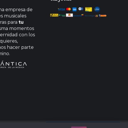
na empresa de
es musicales
ras para
tu
asma momentos
ternidad con los
quieres,
os hacer parte
mino.