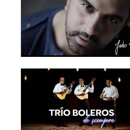
Jacko Palma
Cantante
,
Compositor
,
Duetos
,
Guitarrista
,
Pianista
,
Pop
,
Trío
Trío boleros de siempre
Cantante
,
Guitarrista
,
Trío
,
Vallenato