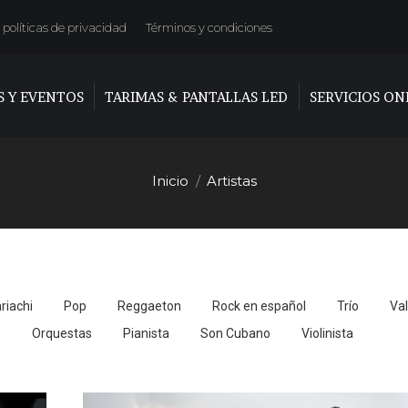
políticas de privacidad
Términos y condiciones
S Y EVENTOS
TARIMAS & PANTALLAS LED
SERVICIOS ON
Inicio
Artistas
Estás aquí:
riachi
Pop
Reggaeton
Rock en español
Trío
Val
s
Orquestas
Pianista
Son Cubano
Violinista