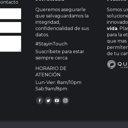
contacto
Queremos asegurarle
Somos u
que salvaguardamos la
solucion
integridad,
innovado
confidencialidad de sus
vida
. Pl
datos.
para la e
que mas 
#StayinTouch
permíten
Suscríbete para estar
de tu ca
siempre cerca
HORARIO DE
ATENCIÓN
Lun-Vier: 8am/10pm
Sab:9am/8pm
Encuéntranos en:
Facebook
Twitter
YouTube
Instagram
page
page
page
page
opens
opens
opens
opens
in
in
in
in