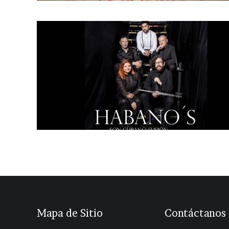
Habano´s
Cantante
,
Guitarrista
,
Son Cubano
Mapa de Sitio
Contáctanos