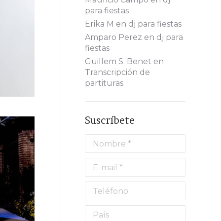
para fiestas
Erika M
en
dj para fiestas
Amparo Perez
en
dj para
fiestas
Guillem S. Benet
en
o
Transcripción de
partituras
Suscríbete
Nombre *
E-mail *
Teléfono
ñol
País