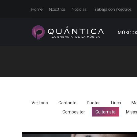
Home
Nosotros
Noticias
Trabaja con nosotros
MÚSICO
Ver todo
Cantante
Duetos
Lírica
Ma
Compositor
Guitarrista
Misa