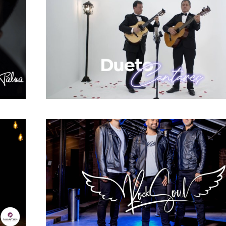
Dueto Cuerdas
Cantante
,
Duetos
,
Guitarrista
,
Vallenat
Rock Souls
Cantante
,
Guitarrista
,
Pop
,
Rock en espa