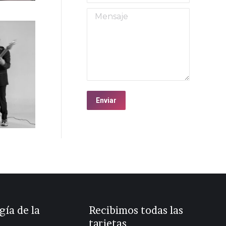
Mensaje
k en
Enviar
gía de la
Recibimos todas las
tarjetas