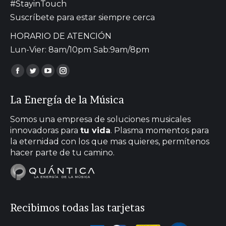
#StayinTouch
Suscríbete para estar siempre cerca
HORARIO DE ATENCIÓN
Lun-Vier: 8am/10pm Sab:9am/8pm
Encuéntranos en:
Facebook
Twitter
YouTube
Instagram
page
page
page
page
La Energía de la Música
opens
opens
opens
opens
in
in
in
in
Somos una empresa de soluciones musicales
new
new
new
new
innovadoras para
tu vida
. Plasma momentos para
la eternidad con los que mas quieres, permítenos
window
window
window
window
hacer parte de tu camino.
Recibimos todas las tarjetas