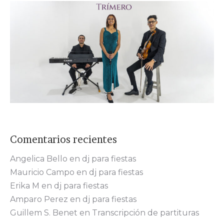
Comentarios recientes
Angelica Bello
en
dj para fiestas
Mauricio Campo
en
dj para fiestas
Erika M
en
dj para fiestas
Amparo Perez
en
dj para fiestas
Guillem S. Benet
en
Transcripción de partituras