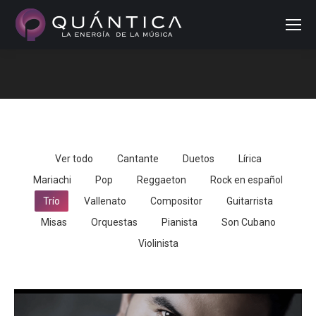
Buscar
Estás aquí:
Ver todo
Cantante
Duetos
Lírica
Mariachi
Pop
Reggaeton
Rock en español
Trío
Vallenato
Compositor
Guitarrista
Misas
Orquestas
Pianista
Son Cubano
Violinista