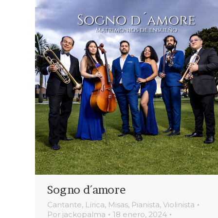
Sogno d´amore
Cantante
,
Lírica
,
Misas
,
Pianista
,
Violinista
Por
jackopalma
18 enero, 2024