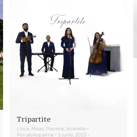
Tripartite
Lírica
,
Misas
,
Pianista
,
Violinista
Por
jackopalma
5 junio, 2023