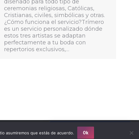
diseñado para todo tipo de
ceremonias religiosas, Católicas,
Cristianas, civiles, simbólicas y otras.
¿Cómo funciona el servicio?Trímero
es un servicio personalizado dónde
estos tres artistas se adaptan
perfectamente a tu boda con
repertorios exclusivos,…
Llámanos: 305 414 4222
s reservados 2018 / Diseño por: Mouse Interactivo
sitio asumiremos que estás de acuerdo.
Ok