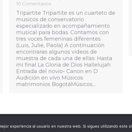
10 Comentarios
Tripartite Tripartite es un cuarteto de
musicos de conservatorio
especializado en acompañamiento
musical para bodas. Contamos con
tres voces femeninas diferentes
(Luis, Julie, Paola) A continuación
encontraras algunos videos de
muestra de cada una de ellas: Hasta
mi final La Gloria de Dios Hallelujah
Entrada del novio- Canon en D
Audición en vivo Músicos
matrimonios BogotáMúsicos…
Quántica © Todos los derecho
ejor experiencia al usuario en nuestra web. Si sigues utilizando este 