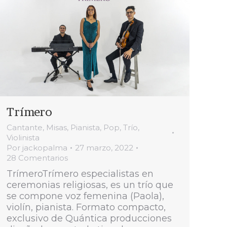
Trímero
Cantante
,
Misas
,
Pianista
,
Pop
,
Trío
,
Violinista
Por
jackopalma
27 marzo, 2022
28 Comentarios
TrímeroTrímero especialistas en
ceremonias religiosas, es un trío que
se compone voz femenina (Paola),
violín, pianista. Formato compacto,
exclusivo de Quántica producciones