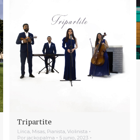
Tripartite
Lírica
,
Misas
,
Pianista
,
Violinista
Por
jackopalma
5 junio, 2023