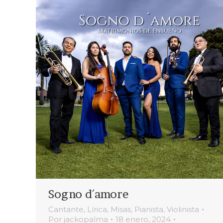
Sogno d´amore
Cantante
,
Lírica
,
Misas
,
Pianista
,
Violinista
Por
jackopalma
18 enero, 2024