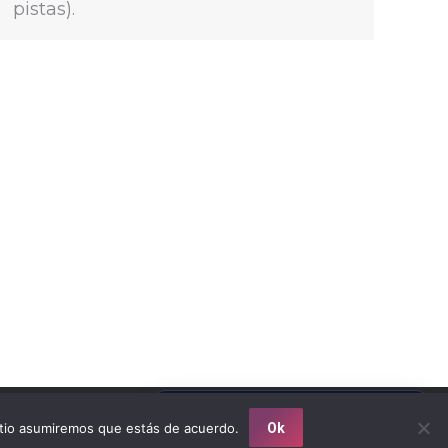
pistas).
Llámanos: 305 414 4222
s reservados 2018 / Diseño por: Mouse Interactivo
sitio asumiremos que estás de acuerdo.
Ok