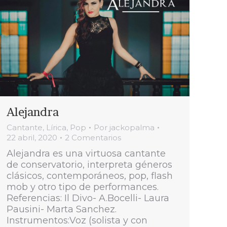
Alejandra
Cantante
,
Lírica
,
Pop
Por
jackopalma
22 abril, 2020
2 Comentarios
Alejandra es una virtuosa cantante
de conservatorio, interpreta géneros
clásicos, contemporáneos, pop, flash
mob y otro tipo de performances.
Referencias: Il Divo- A.Bocelli- Laura
Pausini- Marta Sanchez.
Instrumentos:Voz (solista y con