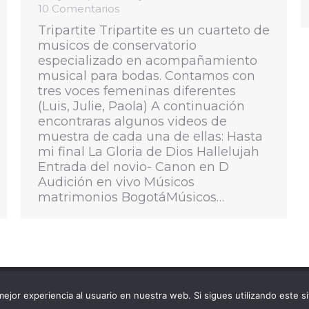
10 Comentarios
Tripartite Tripartite es un cuarteto de
musicos de conservatorio
especializado en acompañamiento
musical para bodas. Contamos con
tres voces femeninas diferentes
(Luis, Julie, Paola) A continuación
encontraras algunos videos de
muestra de cada una de ellas: Hasta
mi final La Gloria de Dios Hallelujah
Entrada del novio- Canon en D
Audición en vivo Músicos
matrimonios BogotáMúsicos…
Quántica © Todos los derecho
ejor experiencia al usuario en nuestra web. Si sigues utilizando este 