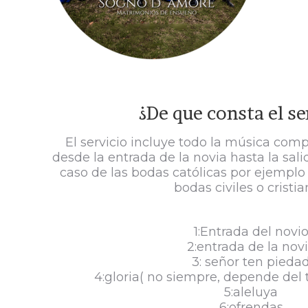
¿De que consta el se
El servicio incluye todo la música com
desde la entrada de la novia hasta la salid
caso de las bodas católicas por ejemplo
bodas civiles o cristia
1:Entrada del novi
2:entrada de la nov
3: señor ten pieda
4:gloria( no siempre, depende del 
5:aleluya
6:ofrendas