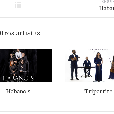
SIGUI
Haba
Proyecto
siguiente
tros artistas
Habano´s
Tripartite