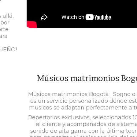
 allá,
 por
orte
ara
SUEÑO!
Músicos matrimonios Bog
Músicos matrimonios Bogotá , Sogno 
es un servicio personalizado dónde est
musicos se adaptan perfectamente a t
Repertorios exclusivos, seleccionados 
el cliente y acompañados de sistem
sonido de alta gama con la última tec