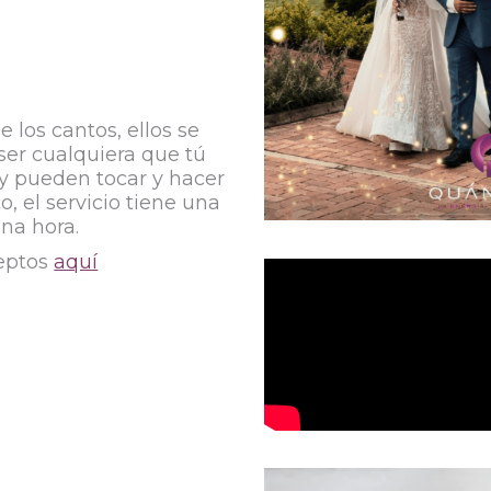
 los cantos, ellos se
ser cualquiera que tú
 y pueden tocar y hacer
o, el servicio tiene una
na hora.
ceptos
aquí