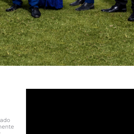
sado
mente
s