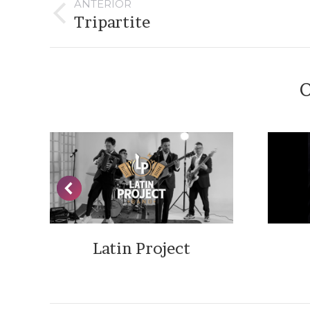
entre
ANTERIOR
proyectos
Tripartite
Proyecto
anterior
O
Latin Project