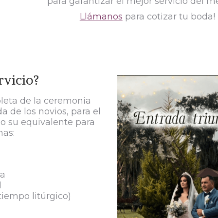
para garantizar el mejor servicio del m
Llámanos
para cotizar tu boda!
rvicio?
pleta de la ceremonia
a de los novios, para el
 o su equivalente para
nas:
o
ia
d
tiempo litúrgico)