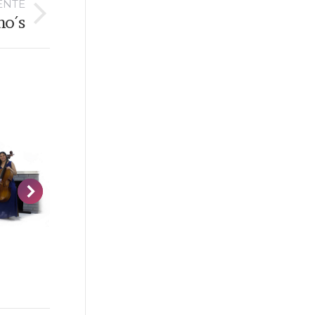
ENTE
no´s
Rock Souls