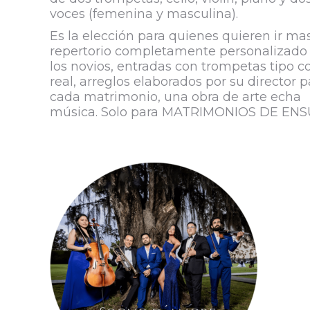
voces (femenina y masculina).
Es la elección para quienes quieren ir mas
repertorio completamente personalizado
los novios, entradas con trompetas tipo c
real, arreglos elaborados por su director p
cada matrimonio, una obra de arte echa
música. Solo para MATRIMONIOS DE EN