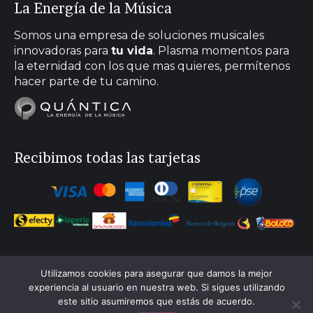
La Energía de la Música
opens
opens
opens
opens
in
in
in
in
Somos una empresa de soluciones musicales
new
new
new
new
innovadoras para
tu vida
. Plasma momentos para
la eternidad con los que mas quieres, permítenos
window
window
window
window
hacer parte de tu camino.
Recibimos todas las tarjetas
Utilizamos cookies para asegurar que damos la mejor
experiencia al usuario en nuestra web. Si sigues utilizando
este sitio asumiremos que estás de acuerdo.