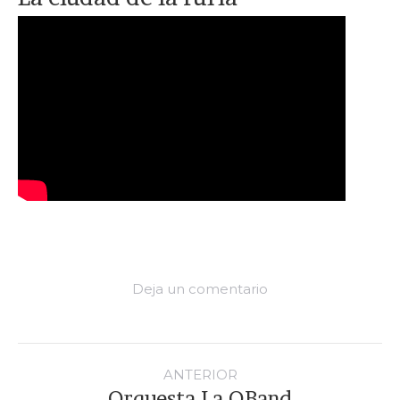
Deja un comentario
Navegación
entre
ANTERIOR
proyectos
Orquesta La QBand
Proyecto