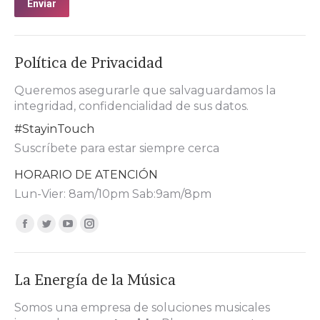
Enviar
Política de Privacidad
Queremos asegurarle que salvaguardamos la
integridad, confidencialidad de sus datos.
#StayinTouch
Suscríbete para estar siempre cerca
HORARIO DE ATENCIÓN
Lun-Vier: 8am/10pm Sab:9am/8pm
Encuéntranos en:
Facebook
Twitter
YouTube
Instagram
page
page
page
page
opens
opens
opens
opens
La Energía de la Música
in
in
in
in
new
new
new
new
Somos una empresa de soluciones musicales