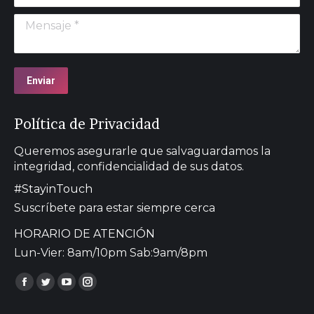
Mensaje *
Enviar
Política de Privacidad
Queremos asegurarle que salvaguardamos la
integridad, confidencialidad de sus datos.
#StayinTouch
Suscríbete para estar siempre cerca
HORARIO DE ATENCIÓN
Lun-Vier: 8am/10pm Sab:9am/8pm
Encuéntranos en:
Facebook
Twitter
YouTube
Instagram
page
page
page
page