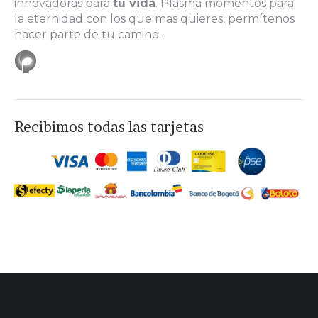
innovadoras para
tu vida
. Plasma momentos para
window
window
window
window
la eternidad con los que mas quieres, permítenos
hacer parte de tu camino.
Recibimos todas las tarjetas