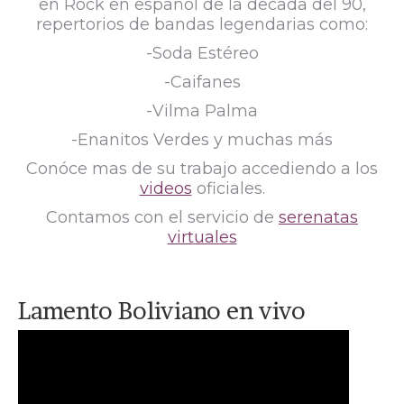
en Rock en español de la decada del 90,
repertorios de bandas legendarias como:
-Soda Estéreo
-Caifanes
-Vilma Palma
-Enanitos Verdes y muchas más
Conóce mas de su trabajo accediendo a los
videos
oficiales.
Contamos con el servicio de
serenatas
virtuales
Lamento Boliviano en vivo