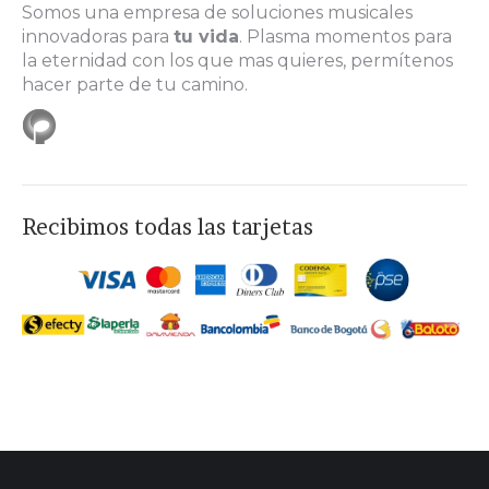
new
new
new
new
Somos una empresa de soluciones musicales
innovadoras para
tu vida
. Plasma momentos para
window
window
window
window
la eternidad con los que mas quieres, permítenos
hacer parte de tu camino.
Recibimos todas las tarjetas