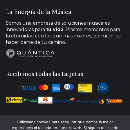
page
page
page
page
La Energía de la Música
opens
opens
opens
opens
in
in
in
in
Somos una empresa de soluciones musicales
new
new
new
new
innovadoras para
tu vida
. Plasma momentos para
la eternidad con los que mas quieres, permítenos
window
window
window
window
hacer parte de tu camino.
Recibimos todas las tarjetas
Utilizamos cookies para asegurar que damos la mejor
experiencia al usuario en nuestra web. Si sigues utilizando