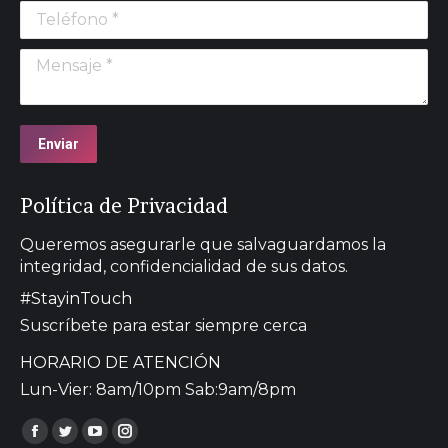
Teléfono *
Mensaje *
Enviar
Política de Privacidad
Queremos asegurarle que salvaguardamos la
integridad, confidencialidad de sus datos.
#StayinTouch
Suscríbete para estar siempre cerca
HORARIO DE ATENCIÓN
Lun-Vier: 8am/10pm Sab:9am/8pm
Encuéntranos en:
Facebook
Twitter
YouTube
Instagram