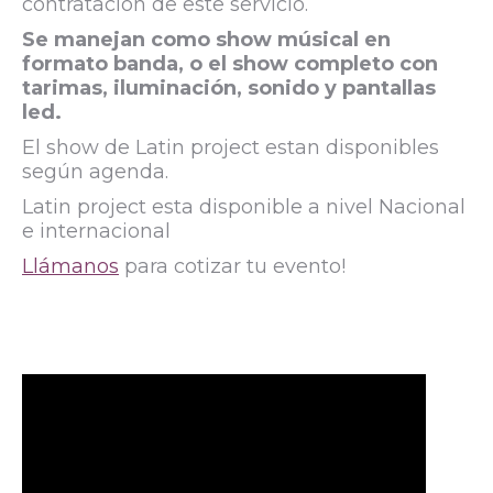
contratación de este servicio.
Se manejan como show músical en
formato banda, o el show completo con
tarimas, iluminación, sonido y pantallas
led.
El show de Latin project estan disponibles
según agenda.
Latin project esta disponible a nivel Nacional
e internacional
Llámanos
para cotizar tu evento!