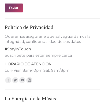
Enviar
Política de Privacidad
Queremos asegurarle que salvaguardamos la
integridad, confidencialidad de sus datos.
#StayinTouch
Suscríbete para estar siempre cerca
HORARIO DE ATENCIÓN
Lun-Vier: 8am/10pm Sab:9am/8pm
Encuéntranos en:
Facebook
Twitter
YouTube
Instagram
page
page
page
page
opens
opens
opens
opens
La Energía de la Música
in
in
in
in