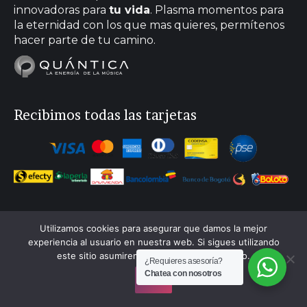
new
new
new
new
innovadoras para
tu vida
. Plasma momentos para
la eternidad con los que mas quieres, permítenos
window
window
window
window
hacer parte de tu camino.
Recibimos todas las tarjetas
Utilizamos cookies para asegurar que damos la mejor
experiencia al usuario en nuestra web. Si sigues utilizando
este sitio asumiremos que estás de acuerdo.
¿Requieres asesoría?
Chatea con nosotros
Quántica © Todos los derechos reservados 2018 /
Ok
Diseño por: Mouse Interactivo