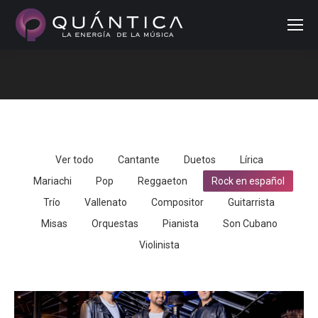
Buscar
Estás aquí:
Ver todo
Cantante
Duetos
Lírica
Mariachi
Pop
Reggaeton
Rock en español
Trío
Vallenato
Compositor
Guitarrista
Misas
Orquestas
Pianista
Son Cubano
Violinista