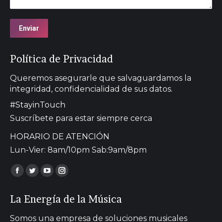
Enviar
Política de Privacidad
Queremos asegurarle que salvaguardamos la
integridad, confidencialidad de sus datos.
#StayinTouch
Suscríbete para estar siempre cerca
HORARIO DE ATENCIÓN
Lun-Vier: 8am/10pm Sab:9am/8pm
Encuéntranos en:
Facebook
Twitter
YouTube
Instagram
page
page
page
page
La Energía de la Música
opens
opens
opens
opens
in
in
in
in
Somos una empresa de soluciones musicales