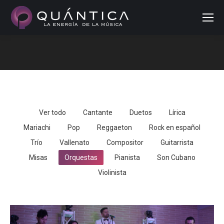
Buscar
Estás aquí:
Ver todo
Cantante
Duetos
Lírica
Mariachi
Pop
Reggaeton
Rock en español
Trío
Vallenato
Compositor
Guitarrista
Misas
Orquestas
Pianista
Son Cubano
Violinista