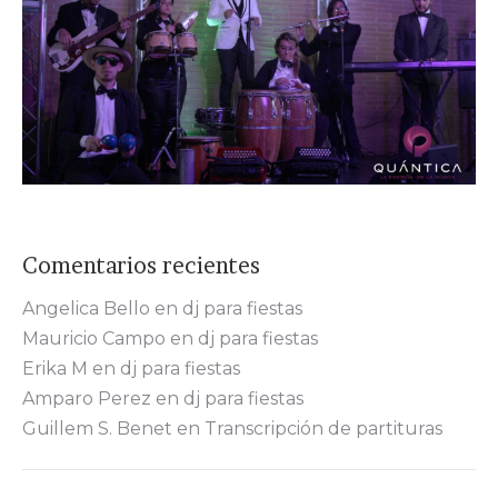
Comentarios recientes
Angelica Bello
en
dj para fiestas
Mauricio Campo
en
dj para fiestas
Erika M
en
dj para fiestas
Amparo Perez
en
dj para fiestas
Guillem S. Benet
en
Transcripción de partituras