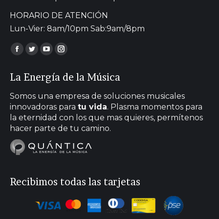
HORARIO DE ATENCIÓN
Lun-Vier: 8am/10pm Sab:9am/8pm
Encuéntranos en:
Facebook
Twitter
YouTube
Instagram
page
page
page
page
La Energía de la Música
opens
opens
opens
opens
in
in
in
in
Somos una empresa de soluciones musicales
new
new
new
new
innovadoras para
tu vida
. Plasma momentos para
la eternidad con los que mas quieres, permítenos
window
window
window
window
hacer parte de tu camino.
Recibimos todas las tarjetas