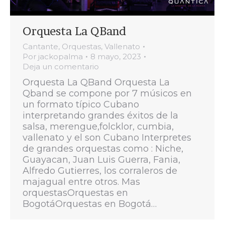
Orquesta La QBand
Cantante
,
Orquestas
,
Vallenato
Por
jackopalma
8 mayo, 2023
Deja un comentario
Orquesta La QBand Orquesta La
Qband se compone por 7 músicos en
un formato típico Cubano
interpretando grandes éxitos de la
salsa, merengue,folcklor, cumbia,
vallenato y el son Cubano Interpretes
de grandes orquestas como : Niche,
Guayacan, Juan Luis Guerra, Fania,
Alfredo Gutierres, los corraleros de
majagual entre otros. Mas
orquestasOrquestas en
BogotáOrquestas en Bogotá…