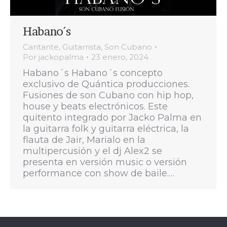
Habano´s
Cantante
,
Guitarrista
,
Son Cubano
Por
jackopalma
23 enero, 2024
Habano´s Habano´s concepto
exclusivo de Quántica producciones.
Fusiones de son Cubano con hip hop,
house y beats electrónicos. Este
quitento integrado por Jacko Palma en
la guitarra folk y guitarra eléctrica, la
flauta de Jair, Marialo en la
multipercusión y el dj Alex2 se
presenta en versión music o versión
performance con show de baile.…