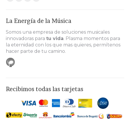
Facebook
Twitter
YouTube
Instagram
page
page
page
page
opens
opens
opens
opens
La Energía de la Música
in
in
in
in
new
new
new
new
Somos una empresa de soluciones musicales
innovadoras para
tu vida
. Plasma momentos para
window
window
window
window
la eternidad con los que mas quieres, permítenos
hacer parte de tu camino.
Recibimos todas las tarjetas