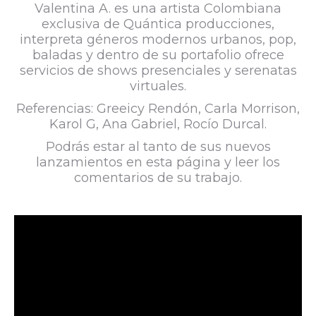
Valentina A. es una artista Colombiana
exclusiva de Quántica producciones,
interpreta géneros modernos urbanos, pop,
baladas y dentro de su portafolio ofrece
servicios de shows presenciales y serenatas
virtuales.
Referencias: Greeicy Rendón, Carla Morrison,
Karol G, Ana Gabriel, Rocío Durcal.
Podrás estar al tanto de sus nuevos
lanzamientos en esta página y leer los
comentarios de su trabajo.