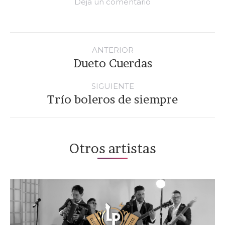
Deja un comentario
Navegación
entre
ANTERIOR
proyectos
Dueto Cuerdas
Proyecto
anterior
SIGUIENTE
Trío boleros de siempre
Proyecto
siguiente
Otros artistas