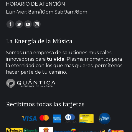
HORARIO DE ATENCIÓN
Lun-Vier: 8am/10pm Sab:9am/8pm
Encuéntranos en:
Facebook
Twitter
YouTube
Instagram
page
page
page
page
La Energía de la Música
opens
opens
opens
opens
in
in
in
in
Somos una empresa de soluciones musicales
new
new
new
new
innovadoras para
tu vida
. Plasma momentos para
la eternidad con los que mas quieres, permítenos
window
window
window
window
hacer parte de tu camino.
Recibimos todas las tarjetas